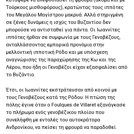
Τούρκους μισθοφόρους), κρατώντας τους ιππότες
του Μεγάλου Μαγίστρου μακρυά. Αλλά στηριγμένη
σε ξένες δυνάμεις η ισχύς του Βυζαντίου δεν
μπορούσε να αντισταθεί για πάντα. Οι Ιωαννίτες
ιππότες ήρθαν σε συμφωνία με τους Γενοβέζους,
ανταλλάσσοντας εμπορικά προνόμια στην
μελλοντική ιπποτική Ρόδο και με υπόσχεση
αναγνώρισης της παραχώρησης της Κω και της
Λέρου, που ήδη οι Γενοβέζοι είχαν εξασφαλίσει από
το Βυζάντιο.
Έτσι, οι Ιωαννίτες εκστράτευσαν από κοινού με
τους Γενοβέζους κατά της Ρόδου. Η πτώση της
πόλης έγινε όταν ο Foulques de Villaret εξανάγκασε
το πλήρωμα ενός γενοβέζικου πλοίου που
συνελήφθη με εντολές του αυτοκράτορα
Ανδρονίκου, να πείσει τη φρουρά να παραδοθεί.