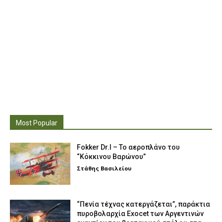
Most Popular
Fokker Dr.I – To αεροπλάνο του
“Κόκκινου Βαρώνου”
Στάθης Βασιλείου
“Πενία τέχνας κατεργάζεται”, παράκτια
πυροβολαρχία Exocet των Αργεντινών