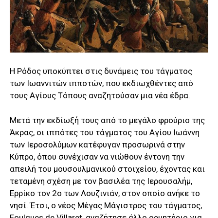
Η Ρόδος υποκύπτει στις δυνάμεις του τάγματος
των Ιωαννιτών ιπποτών, που εκδιωχθέντες από
τους Αγίους Τόπους αναζητούσαν μια νέα έδρα.
Μετά την εκδίωξή τους από το μεγάλο φρούριο της
Άκρας, οι ιππότες του τάγματος του Αγίου Ιωάννη
των Ιεροσολύμων κατέφυγαν προσωρινά στην
Κύπρο, όπου συνέχισαν να νιώθουν έντονη την
απειλή του μουσουλμανικού στοιχείου, έχοντας και
τεταμένη σχέση με τον βασιλέα της Ιερουσαλήμ,
Ερρίκο τον 2ο των Λουζινιάν, στον οποίο ανήκε το
νησί. Έτσι, ο νέος Μέγας Μάγιστρος του τάγματος,
Foulques de Villaret, αναζήτησε άλλο ορμητήριο για