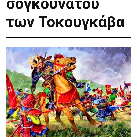
σογκουνάτου
των Τοκουγκάβα