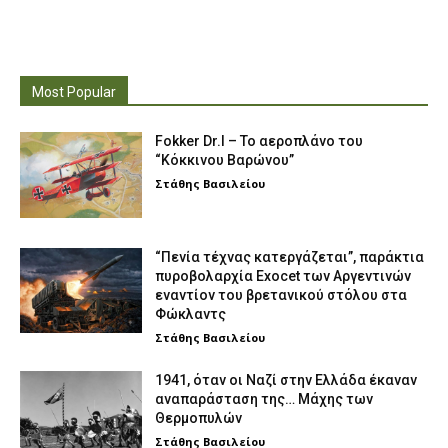
Most Popular
Fokker Dr.I – To αεροπλάνο του
“Κόκκινου Βαρώνου”
Στάθης Βασιλείου
“Πενία τέχνας κατεργάζεται”, παράκτια
πυροβολαρχία Exocet των Αργεντινών
εναντίον του βρετανικού στόλου στα
Φώκλαντς
Στάθης Βασιλείου
1941, όταν οι Ναζί στην Ελλάδα έκαναν
αναπαράσταση της… Μάχης των
Θερμοπυλών
Στάθης Βασιλείου