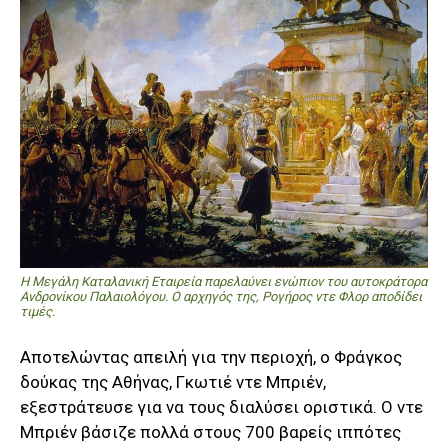
Η Μεγάλη Καταλανική Εταιρεία παρελαύνει ενώπιον του αυτοκράτορα
Ανδρονίκου Παλαιολόγου. Ο αρχηγός της, Ρογήρος ντε Φλορ αποδίδει
τιμές.
Αποτελώντας απειλή για την περιοχή, ο Φράγκος
δούκας της Αθήνας, Γκωτιέ ντε Μπριέν,
εξεστράτευσε για να τους διαλύσει οριστικά. Ο ντε
Μπριέν βάσιζε πολλά στους 700 βαρείς ιππότες