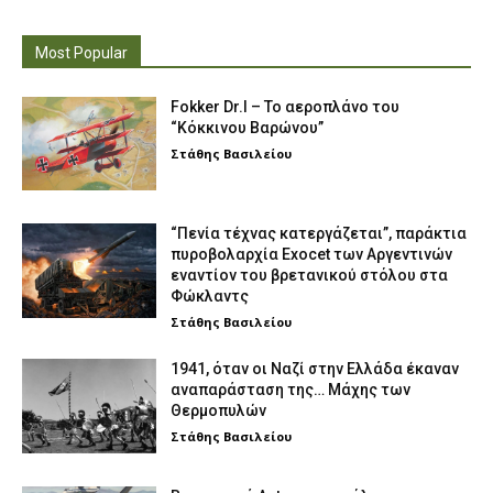
Most Popular
Fokker Dr.I – To αεροπλάνο του
“Κόκκινου Βαρώνου”
Στάθης Βασιλείου
“Πενία τέχνας κατεργάζεται”, παράκτια
πυροβολαρχία Exocet των Αργεντινών
εναντίον του βρετανικού στόλου στα
Φώκλαντς
Στάθης Βασιλείου
1941, όταν οι Ναζί στην Ελλάδα έκαναν
αναπαράσταση της… Μάχης των
Θερμοπυλών
Στάθης Βασιλείου