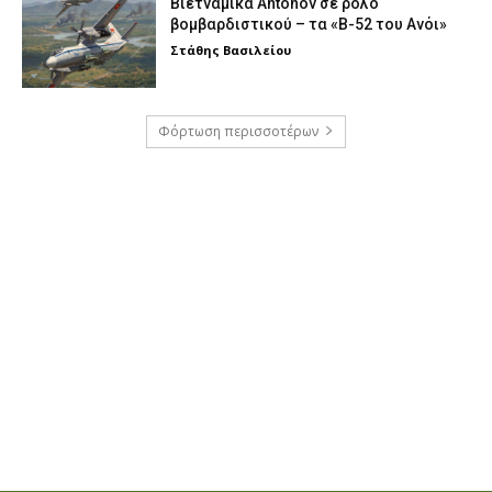
Βιετναμικά Antonov σε ρόλο
βομβαρδιστικού – τα «Β-52 του Ανόι»
Στάθης Βασιλείου
Φόρτωση περισσοτέρων