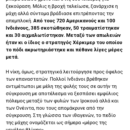
ξεκούραση. Μόλις η βροχή τελείωσε, ξανάρχισε η
μάχη αλλά σύντομα βράδιασε επιτρέποντας την
απεμπλοκή.
Από τους 720 Αμερικανούς και 100
Ινδιάνους, 385 σκοτώθηκαν, 50 τραυματίστηκαν
και 30 αιχμαλωτίστηκαν. Μεταξύ των απωλειών
ήταν κι ο ίδιος ο στρατηγός Χέρκιμερ του οποίου
το πόδι ακρωτηριάστηκε και πέθανε λίγες μέρες
μετά.
Η νίκη, όμως, στρατηγικά λειτούργησε προς όφελος
των επαναστατών. Πολλοί Ινδιάνοι βρέθηκαν
αντιμέτωποι με μέλη της φυλής τους σε αυτήν τη
σύγκρουση με αποτέλεσμα να ξεσπάσει εμφύλιος
πόλεμος μεταξύ των φυλών των Ιροκουά αλλά και
των Ονέιντα, που τους απομάκρυνε από την
σύγκρουση. Στη γλώσσα των ιθαγενών, το πεδίο
της μάχης ονομάζεται ως σήμερα «μέρος της
μεγάλης θλίψης».