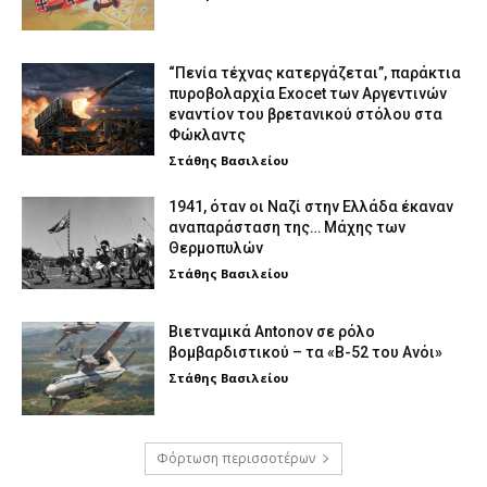
“Πενία τέχνας κατεργάζεται”, παράκτια
πυροβολαρχία Exocet των Αργεντινών
εναντίον του βρετανικού στόλου στα
Φώκλαντς
Στάθης Βασιλείου
1941, όταν οι Ναζί στην Ελλάδα έκαναν
αναπαράσταση της… Μάχης των
Θερμοπυλών
Στάθης Βασιλείου
Βιετναμικά Antonov σε ρόλο
βομβαρδιστικού – τα «Β-52 του Ανόι»
Στάθης Βασιλείου
Φόρτωση περισσοτέρων