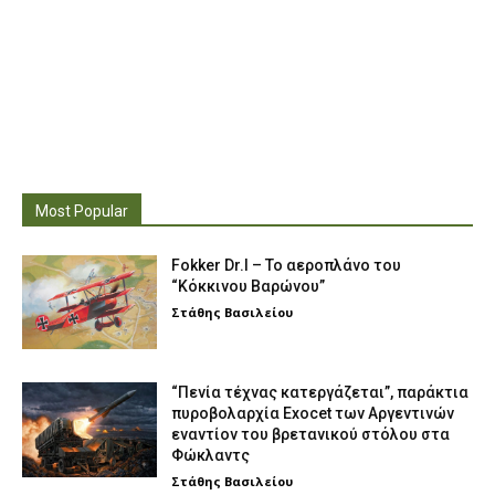
Most Popular
Fokker Dr.I – To αεροπλάνο του
“Κόκκινου Βαρώνου”
Στάθης Βασιλείου
“Πενία τέχνας κατεργάζεται”, παράκτια
πυροβολαρχία Exocet των Αργεντινών
εναντίον του βρετανικού στόλου στα
Φώκλαντς
Στάθης Βασιλείου