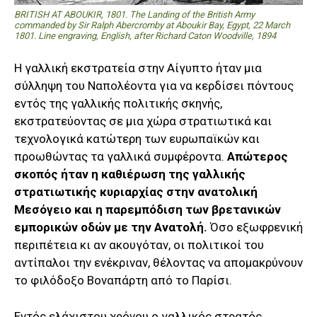
BRITISH AT ABOUKIR, 1801. The Landing of the British Army
commanded by Sir Ralph Abercromby at Aboukir Bay, Egypt, 22 March
1801. Line engraving, English, after Richard Caton Woodville, 1894
Η γαλλική εκστρατεία στην Αίγυπτο ήταν μια
σύλληψη του Ναπολέοντα για να κερδίσει πόντους
εντός της γαλλικής πολιτικής σκηνής,
εκστρατεύοντας σε μια χώρα στρατιωτικά και
τεχνολογικά κατώτερη των ευρωπαϊκών και
προωθώντας τα γαλλικά συμφέροντα.
Απώτερος
σκοπός ήταν η καθιέρωση της γαλλικής
στρατιωτικής κυριαρχίας στην ανατολική
Μεσόγειο και η παρεμπόδιση των βρετανικών
εμπορικών οδών με την Ανατολή.
Όσο εξωφρενική
περιπέτεια κι αν ακουγόταν, οι πολιτικοί του
αντίπαλοι την ενέκριναν, θέλοντας να απομακρύνουν
το φιλόδοξο Βοναπάρτη από το Παρίσι.
Εντός ελάχιστου χρόνου ο γαλλικός στρατός