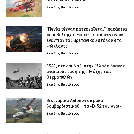
“Κόκκινου Βαρώνου”
Στάθης Βασιλείου
“Πενία τέχνας κατεργάζεται”, παράκτια
πυροβολαρχία Exocet των Αργεντινών
εναντίον του βρετανικού στόλου στα
Φώκλαντς
Στάθης Βασιλείου
1941, όταν οι Ναζί στην Ελλάδα έκαναν
αναπαράσταση της… Μάχης των
Θερμοπυλών
Στάθης Βασιλείου
Βιετναμικά Antonov σε ρόλο
βομβαρδιστικού – τα «Β-52 του Ανόι»
Στάθης Βασιλείου