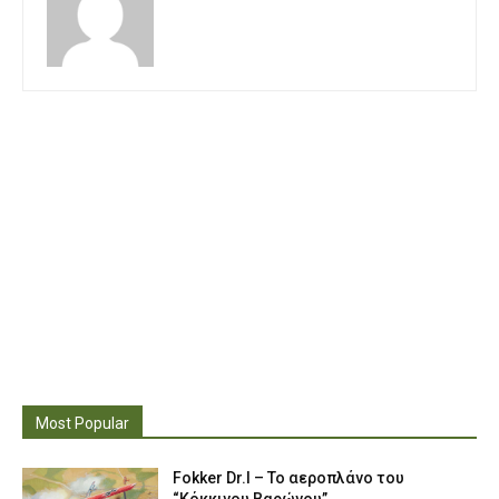
Most Popular
Fokker Dr.I – To αεροπλάνο του