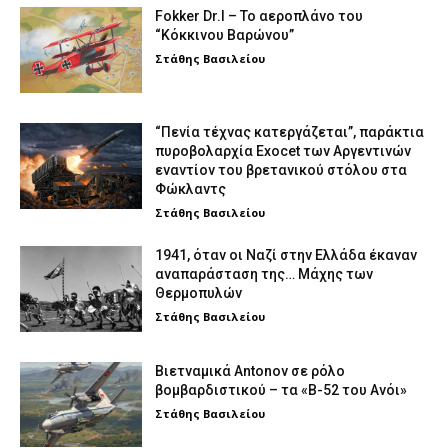
Fokker Dr.I – To αεροπλάνο του
“Κόκκινου Βαρώνου”
Στάθης Βασιλείου
“Πενία τέχνας κατεργάζεται”, παράκτια
πυροβολαρχία Exocet των Αργεντινών
εναντίον του βρετανικού στόλου στα
Φώκλαντς
Στάθης Βασιλείου
1941, όταν οι Ναζί στην Ελλάδα έκαναν
αναπαράσταση της… Μάχης των
Θερμοπυλών
Στάθης Βασιλείου
Βιετναμικά Antonov σε ρόλο
βομβαρδιστικού – τα «Β-52 του Ανόι»
Στάθης Βασιλείου