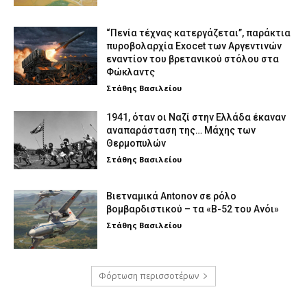
“Πενία τέχνας κατεργάζεται”, παράκτια
πυροβολαρχία Exocet των Αργεντινών
εναντίον του βρετανικού στόλου στα
Φώκλαντς
Στάθης Βασιλείου
1941, όταν οι Ναζί στην Ελλάδα έκαναν
αναπαράσταση της… Μάχης των
Θερμοπυλών
Στάθης Βασιλείου
Βιετναμικά Antonov σε ρόλο
βομβαρδιστικού – τα «Β-52 του Ανόι»
Στάθης Βασιλείου
Φόρτωση περισσοτέρων