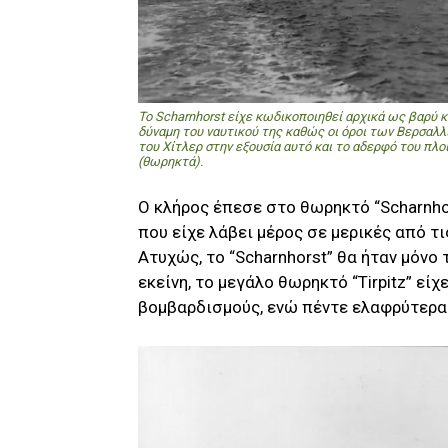
To Scharnhorst είχε κωδικοποιηθεί αρχικά ως βαρύ κ
δύναμη του ναυτικού της καθώς οι όροι των Βερσαλ
του Χίτλερ στην εξουσία αυτό και το αδερφό του πλο
(θωρηκτά).
Ο κλήρος έπεσε στο θωρηκτό “Scharnho
που είχε λάβει μέρος σε μερικές από τ
Ατυχώς, το “Scharnhorst” θα ήταν μόνο
εκείνη, το μεγάλο θωρηκτό “Tirpitz” εί
βομβαρδισμούς, ενώ πέντε ελαφρύτερα