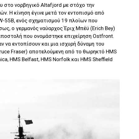
 στο νορβηγικό Altafjord με στόχο την
ν. Η κίνηση έγινε μετά τον εντοπισμό από
W-55B, ενός σχηματισμού 19 πλοίων που
ως, ο γερμανός ναύαρχος Έριχ Μπέϋ (Erich Bey)
αποστολή που ονομάστηκε επιχείρηση Ostfront.
ν να εντοπίσουν και μια ισχυρή δύναμη του
ruce Fraser) αποτελούμενη από το θωρηκτό HMS
ca, HMS Belfast, HMS Norfolk και HMS Sheffield