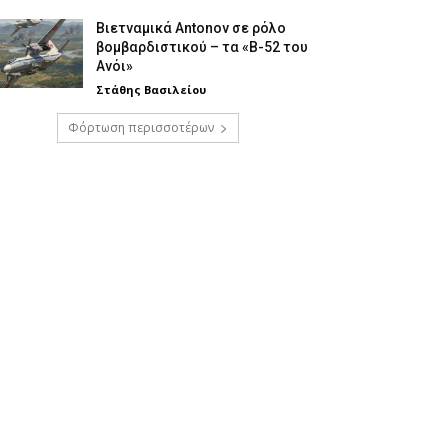
Βιετναμικά Antonov σε ρόλο
βομβαρδιστικού – τα «Β-52 του
Ανόι»
Στάθης Βασιλείου
Φόρτωση περισσοτέρων