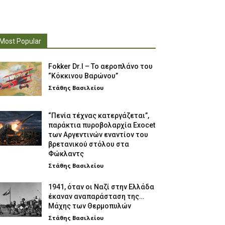
Most Popular
Fokker Dr.I – To αεροπλάνο του
“Κόκκινου Βαρώνου”
Στάθης Βασιλείου
“Πενία τέχνας κατεργάζεται”,
παράκτια πυροβολαρχία Exocet
των Αργεντινών εναντίον του
βρετανικού στόλου στα
Φώκλαντς
Στάθης Βασιλείου
1941, όταν οι Ναζί στην Ελλάδα
έκαναν αναπαράσταση της…
Μάχης των Θερμοπυλών
Στάθης Βασιλείου