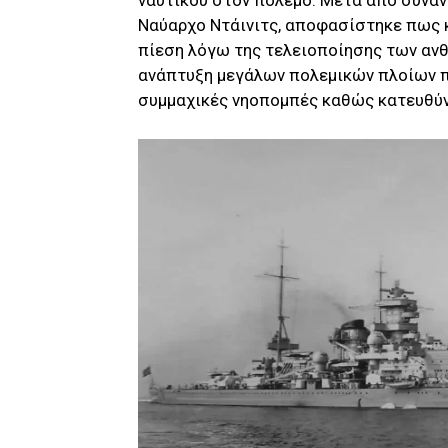
ναυτικού στον πόλεμο. Μετά από συνάν
Ναύαρχο Ντάινιτς, αποφασίστηκε πως 
πίεση λόγω της τελειοποίησης των αν
ανάπτυξη μεγάλων πολεμικών πλοίων π
συμμαχικές νηοπομπές καθώς κατευθύνο