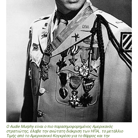
Ο Audie Murphy είναι ο πιο παρασημοφορημένος Αμερικανός
στρατιώτης, έλαβε την ανώτατη διάκριση των ΗΠΑ,. το μετάλλιο
Τιμής από το Αμερικανικό Κογκρέσο για το θάρρος και την