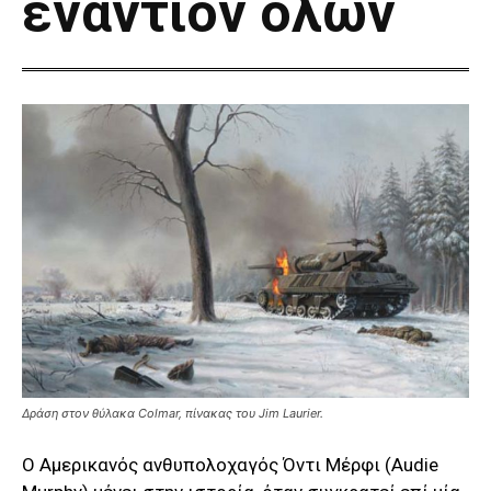
εναντίον όλων
Δράση στον θύλακα Colmar, πίνακας του Jim Laurier.
Ο Αμερικανός ανθυπολοχαγός Όντι Μέρφι (Audie