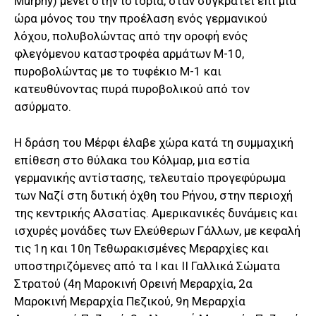
Murphy) μένει στην ιστορία, όταν συγκρατεί επί μία
ώρα μόνος του την προέλαση ενός γερμανικού
λόχου, πολυβολώντας από την οροφή ενός
φλεγόμενου καταστροφέα αρμάτων Μ-10,
πυροβολώντας με το τυφέκιο Μ-1 και
κατευθύνοντας πυρά πυροβολικού από τον
ασύρματο.
Η δράση του Μέρφι έλαβε χώρα κατά τη συμμαχική
επίθεση στο θύλακα του Κόλμαρ, μια εστία
γερμανικής αντίστασης, τελευταίο προγεφύρωμα
των Ναζί στη δυτική όχθη του Ρήνου, στην περιοχή
της κεντρικής Αλσατίας. Αμερικανικές δυνάμεις και
ισχυρές μονάδες των Ελεύθερων Γάλλων, με κεφαλή
τις 1η και 10η Τεθωρακισμένες Μεραρχίες και
υποστηριζόμενες από τα Ι και ΙΙ Γαλλικά Σώματα
Στρατού (4η Μαροκινή Ορεινή Μεραρχία, 2α
Μαροκινή Μεραρχία Πεζικού, 9η Μεραρχία