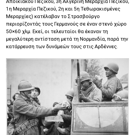
Αποικιακού Πεζικού, 3η Αλγερινή Μεραρχία Πεζικού,
1η Μεραρχία Πεζικού, 2η και 5η Τεθωρακισμένες
Μεραρχίες) κατέλαβαν το Στρασβούργο
περιορίζοντάς τους Γερμανούς σε έναν στενό χώρο
50×60 χλμ. Εκεί, οι τελευταίοι θα έκαναν τη
μεγαλύτερη αντίσταση μετά τη Νορμανδία, παρά την
κατάρρευση των δυνάμεών τους στις Αρδέννες.