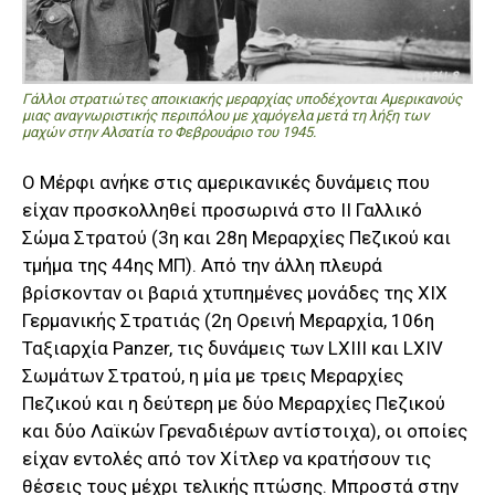
Γάλλοι στρατιώτες αποικιακής μεραρχίας υποδέχονται Αμερικανούς
μιας αναγνωριστικής περιπόλου με χαμόγελα μετά τη λήξη των
μαχών στην Αλσατία το Φεβρουάριο του 1945.
Ο Μέρφι ανήκε στις αμερικανικές δυνάμεις που
είχαν προσκολληθεί προσωρινά στο ΙΙ Γαλλικό
Σώμα Στρατού (3η και 28η Μεραρχίες Πεζικού και
τμήμα της 44ης ΜΠ). Από την άλλη πλευρά
βρίσκονταν οι βαριά χτυπημένες μονάδες της ΧΙΧ
Γερμανικής Στρατιάς (2η Ορεινή Μεραρχία, 106η
Ταξιαρχία Panzer, τις δυνάμεις των LXIII και LXIV
Σωμάτων Στρατού, η μία με τρεις Μεραρχίες
Πεζικού και η δεύτερη με δύο Μεραρχίες Πεζικού
και δύο Λαϊκών Γρεναδιέρων αντίστοιχα), οι οποίες
είχαν εντολές από τον Χίτλερ να κρατήσουν τις
θέσεις τους μέχρι τελικής πτώσης. Μπροστά στην