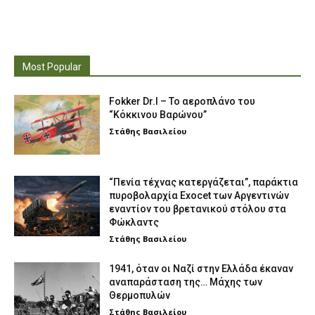
Most Popular
Fokker Dr.I – To αεροπλάνο του
“Κόκκινου Βαρώνου”
Στάθης Βασιλείου
“Πενία τέχνας κατεργάζεται”, παράκτια
πυροβολαρχία Exocet των Αργεντινών
εναντίον του βρετανικού στόλου στα
Φώκλαντς
Στάθης Βασιλείου
1941, όταν οι Ναζί στην Ελλάδα έκαναν
αναπαράσταση της… Μάχης των
Θερμοπυλών
Στάθης Βασιλείου