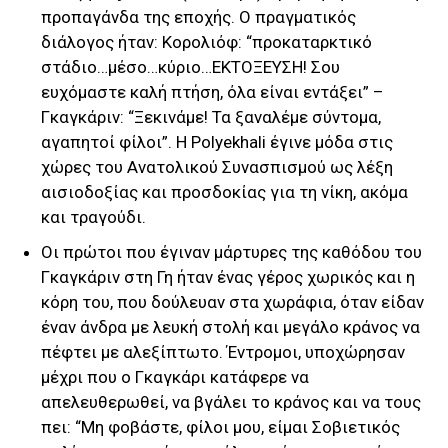
προπαγάνδα της εποχής. Ο πραγματικός
διάλογος ήταν: Κορολιόφ: “προκαταρκτικό
στάδιο…μέσο…κύριο…ΕΚΤΟΞΕΥΣΗ! Σου
ευχόμαστε καλή πτήση, όλα είναι εντάξει” –
Γκαγκάριν: “Ξεκινάμε! Τα ξαναλέμε σύντομα,
αγαπητοί φίλοι”. Η Polyekhali έγινε μόδα στις
χώρες του Ανατολικού Συνασπισμού ως λέξη
αισιοδοξίας και προσδοκίας για τη νίκη, ακόμα
και τραγούδι.
Οι πρώτοι που έγιναν μάρτυρες της καθόδου του
Γκαγκάριν στη Γη ήταν ένας γέρος χωρικός και η
κόρη του, που δούλευαν στα χωράφια, όταν είδαν
έναν άνδρα με λευκή στολή και μεγάλο κράνος να
πέφτει με αλεξίπτωτο. Έντρομοι, υποχώρησαν
μέχρι που ο Γκαγκάρι κατάφερε να
απελευθερωθεί, να βγάλει το κράνος και να τους
πει: “Μη φοβάστε, φίλοι μου, είμαι Σοβιετικός