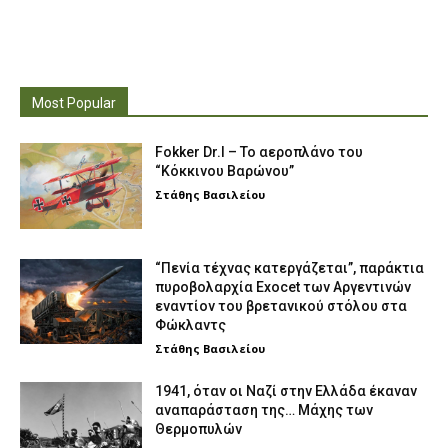
Most Popular
Fokker Dr.I – To αεροπλάνο του
“Κόκκινου Βαρώνου”
Στάθης Βασιλείου
“Πενία τέχνας κατεργάζεται”, παράκτια
πυροβολαρχία Exocet των Αργεντινών
εναντίον του βρετανικού στόλου στα
Φώκλαντς
Στάθης Βασιλείου
1941, όταν οι Ναζί στην Ελλάδα έκαναν
αναπαράσταση της… Μάχης των
Θερμοπυλών