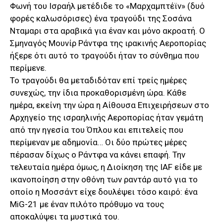
Φωνή του Ισραήλ μετέδιδε το «Μαρχαμπτέϊν» (δυό
φορές καλωσόρισες) ένα τραγούδι της Σοσάνα
Νταμαρι στα αραβικά για έναν και μόνο ακροατή. O
Σμηναγός Μουνίρ Ράντφα της ιρακινής Αεροπορίας
ήξερε ότι αυτό το τραγούδι ήταν το σύνθημα που
περίμενε.
Το τραγούδι θα μεταδιδόταν επί τρείς ημέρες
συνεχώς, την ίδια προκαθορισμένη ώρα. Κάθε
ημέρα, εκείνη την ώρα η Αίθουσα Επιχειρήσεων στο
Αρχηγείο της ισραηλινής Αεροπορίας ήταν γεμάτη
από την ηγεσία του Όπλου και επιτελείς που
περίμεναν με αδημονία… Οι δύο πρώτες μέρες
πέρασαν δίχως ο Ράντφα να κάνει επαφή. Την
τελευταία ημέρα όμως, η Διοίκηση της IAF είδε με
ικανοποίηση στην οθόνη των ραντάρ αυτό για το
οποίο η Μοσσάντ είχε δουλέψει τόσο καιρό: ένα
MiG-21 με έναν πιλότο πρόθυμο να τους
αποκαλύψει τα μυστικά του.