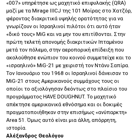
«007» υπηρέτησε ως μαχητικό επιφυλακής (QRA)
μαζί με τα Mirage IIICJ της 101 Μοίρας στο Χατζόρ,
φέροντας διακριτικά υψηλής ορατότητας για να
γνωρίζουν οι Ισραηλινοί πιλότοι ότι αυτό ήταν
«δικό τους» MiG και να μην του επιτίθονται. Στην
πρώτη τελετή απονομής διακριτικών Ιπταμένου
μετά τον πόλεμο, στην αεροπορική επίδειξη που
ακολούθησε ενώπιον του κοινού συμμετείχε και το
«ισραηλινό» MiG-21 με χειριστή τον Ντάνυ Σαπίρα.
Τον Ιανουάριο του 1968 οι Ισραηλινοί δάνεισαν το
MiG-21 στους Αμερικανούς συμμάχους τους οι
οποίοι το αξιολόγησαν δεόντως στο πλαίσιο του
προγράμματος HAVE DOUGHNUT. Το μαχητικό
απέκτησε αμερικανικά εθνόσημα και οι δοκιμές
πραγματοποιήθηκαν στην επισήμως «ανύπαρκτη»
Area 51. Όμως αυτό είναι μια άλλη, απόρρητη,
ιστορία.
Αλέξανδρος Θεολόγου