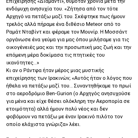
Επιχείρησης «Διαμάντι», θυμόταν χρόνια μετά την
ενδόμυχη ανησυχία του. «Ζήτησα από τον τότε
Αρχηγό να πετάξω μαζί του. Σκέφτηκε πως ήμουν
τρελός αλλά πήραμε ένα διθέσιο Meteor από το
Ραμάτ Νταβίντ και φέραμε τον Μουνίρ. Η Μοσσάντ
οργάνωσε ένα γεύμα για μας όπου μιλήσαμε για τις
οικογένειές μας και την προσωπική μας ζωή και την
επόμενη μέρα δοκίμασα τις πτητικές του
ικανότητες…»
Κι αν ο Ράντφα ήταν μέρος μιας μυστικής
επιχείρησης των Ιρακινών; «Αυτός ήταν ο λόγος που
ήθελα να πετάξω μαζί του… Συναντηθήκαμε το πρωί
στο αεροδρόμιο Ben-Gurion (ο Αρχηγός ανησυχούσε
για μένα και είχε θέσει ολόκληρη την Αεροπορία σε
ετοιμότητα) αλλά ήμουν πολύ νέος και δεν
φοβόμουν να πετάξω με έναν Ιρακινό πιλότο τον
οποίο ελάχιστα γνώριζα» λέει.