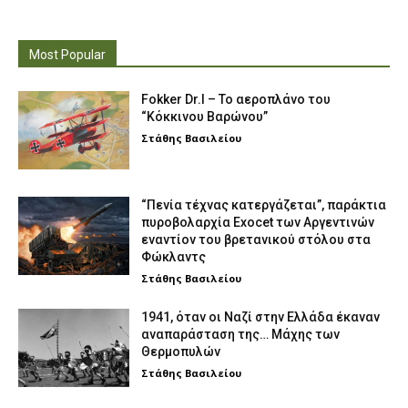
Most Popular
Fokker Dr.I – To αεροπλάνο του
“Κόκκινου Βαρώνου”
Στάθης Βασιλείου
“Πενία τέχνας κατεργάζεται”, παράκτια
πυροβολαρχία Exocet των Αργεντινών
εναντίον του βρετανικού στόλου στα
Φώκλαντς
Στάθης Βασιλείου
1941, όταν οι Ναζί στην Ελλάδα έκαναν
αναπαράσταση της… Μάχης των
Θερμοπυλών
Στάθης Βασιλείου