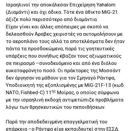
Ισραηλινοί την αποκάλεσαν Επιχείρηση Yahalom
(Διαμάντι) και όχι άδικα. Τότε ένα άθικτο MiG-21
άξιζε πολύ περισσότερο από διαμάντια.
Είχαν γίνει και άλλες απόπειρες με σκοπό να
δελεασθούν Άραβες χειριστές να αυτομολήσουν με
το αεροπλάνο τους αλλά τα αποτελέσματα δεν ήταν
πάντα τα προσδοκώμενα, παρά τις γοητευτικές
υπάρξεις που συνήθως έβαζαν τους αξιωματικούς
σε πειρασμό –συνοδευόμενο και από ένα διόλου
ευκαταφρόνητο ποσό. Οι πράκτορες της Μοσσάντ
δεν άργησαν να μάθουν για τον Σμηναγό Ράντφα,
Υποδιοικητή της εξοπλισμένης με MiG-21F-13 (κωδ.
ης
ΝΑΤΟ, Fishbed-C) 11
Μοίρας, ο οποίος σύμφωνα
με την ισραηλινή εκδοχή αντιμετώπιζε προβλήματα
λόγω των θρησκευτικών του πεποιθήσεων.
Παρά την αποδεδειγμένη επαγγελματική του
επάρκεια –ο Ράντφα είχε εκπαιδευτεί στην ΕΣΣΔ