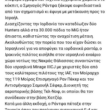
κόκπιτ, ο Σμηναγός Ράντφα ξέκοψε αιφνιδιαστικά
από τον σχηματισμό κι έφυγε με μετάκαυση προς το
Ισραήλ.
Διασχίζοντας την Ιορδανία τον κατεδίωξαν δύο
Hunters αλλά στα 30.000 πόδια το MiG ήταν
άπιαστο, καθιστώντας την αναχαίτιση μάταιη.
Ακολουθώντας την πορεία που του είχαν δώσει οι
Ισραηλινοί για να αποφύγει τα ιορδανικά ραντάρ, ο
Ιρακινός πιλότος εισήλθε στον ισραηλινό εναέριο
χώρο νοτίως της Νεκράς Θάλασσας συναντώντας
δύο ισραηλινά Mirage IIICJ με χειριστές δύο από
τους καλύτερους πιλότους της IAF, τον Μοίραρχο
της 119 Μοίρας Επισμηναγό Ραν Πέκερ και τον
Αντισμήναρχο Σαμουήλ Σέφερ, Διοικητή της
αεροπορικής βάσης Τελ-Νοφ, οι οποίοι θα τον
συνόδευαν στην βάση Χατζόρ.
Κατά μια άλλη εκδοχή, ο Ράντφα πέταξε στην
Τουρκία όπου τον περίμεναν αμερικανικά F-4 και