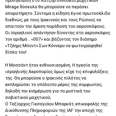
προσγείωση στο Χατζόρ συνοδεία μαχητικών
Mirage δύσκολα θα μπορούσε να περάσει
απαρατήρητο. Σύντομα η είδηση έγινε πρωτοσέλιδο
διεθνώς, με τους Ιρακινούς και τους Ρώσους να
απαιτούν την άμεση παράδοση του αεροσκάφους.
Οι Ισραηλινοί απάντησαν δίνοντας στο αεροσκάφος
τον αριθμό… «007» και βάζοντας τον διάσημο
«Τζέημς Μποντ» Σων Κόννερυ να φωτογραφηθεί
δίπλα του!
Η Μοσσάντ ήταν ενθουσιασμένη. Η ηγεσία της
ισραηλινής Αεροπορίας όμως είχε τις επιφυλάξεις
της. Θα μπορούσε ο Ιρακινός πιλότος να
εκπληρώσει το υπόλοιπο μέρος της συμφωνίας,
δηλαδή την ενημέρωση για τα μυστικά του
σοβιετικού μαχητικού;
O Ταξίαρχος Γιεσαγιάου Μπαρκάτ, επικεφαλής της
Διεύθυνσης Πληροφοριών της IAF την εποχή της