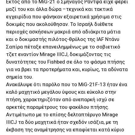
Εκτός από το MiG-21 ο Σμηναγός Ράντφα είχε φέρει
μαζί του και άλλα δώρα –τεχνικά και τακτικά
εγχειρίδια που φάνηκαν εξαιρετικά χρήσιμα στις
δοκιμές που ακολούθησαν. Το Ισραήλ διέθετε
περιοχές ασκήσεων μακριά από αδιάκριτα μάτια
και ο δοκιμαστής πιλότος-θρύλος της IAF Ντάνυ
Σαπίρα πέταξε επανειλημμένως με το σοβιετικό
τζετ εναντίον Mirage IIICJ, δοκιμάζοντας τις
δυνατότητες του Fishbed σε όλο το φάσμα πτήσης
για να βρει τα προτερήματα και, κυρίως, τα αδύνατα
σημεία του.
Ανακάλυψε ότι παρόλο που το MiG-21F-13 ήταν ένα
καλό μαχητικό μεγάλου ύψους και εύκολο στην
πτήση, χαρακτηριζόταν από ανεπαρκή ισχύ σε
αρκετές παραμέτρους του φακέλου πτήσης.
Αντιμέτωπο με το επίσης δελταπτέρυγο Mirage
IIICJ τα δύο μαχητικά ήταν σχεδόν ισάξια, με τη
έκβαση της αναμέτρησης να επαφίεται κατά κύριο