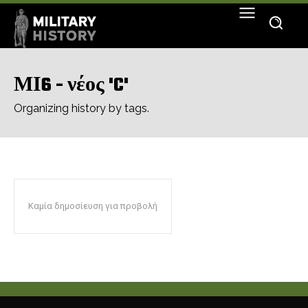
ΜΙ6 - νέος 'C'
Organizing history by tags.
Καμία δημοσίευση για προβολή