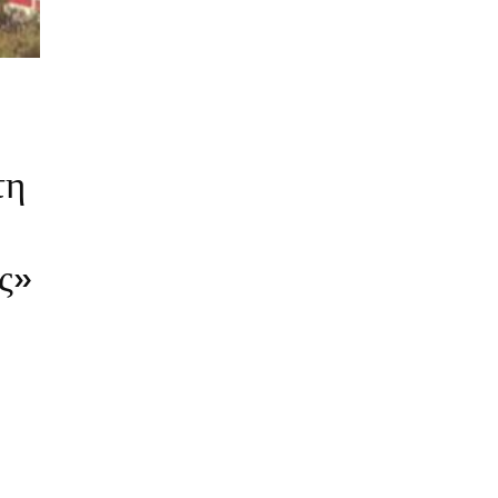
τη
ς»