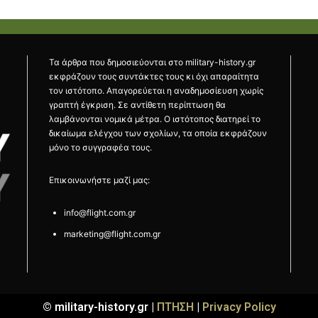
Τα άρθρα που δημοσιεύονται στο military-history.gr
εκφράζουν τους συντάκτες τους κι όχι απαραίτητα
τον ιστότοπο. Απαγορεύεται η αναδημοσίευση χωρίς
γραπτή έγκριση. Σε αντίθετη περίπτωση θα
λαμβάνονται νομικά μέτρα. Ο ιστότοπος διατηρεί το
δικαίωμα ελέγχου των σχολίων, τα οποία εκφράζουν
μόνο το συγγραφέα τους.
Επικοινωνήστε μαζί μας:
info@flight.com.gr
marketing@flight.com.gr
© military-history.gr |
ΠΤΗΣΗ
|
Privacy Policy