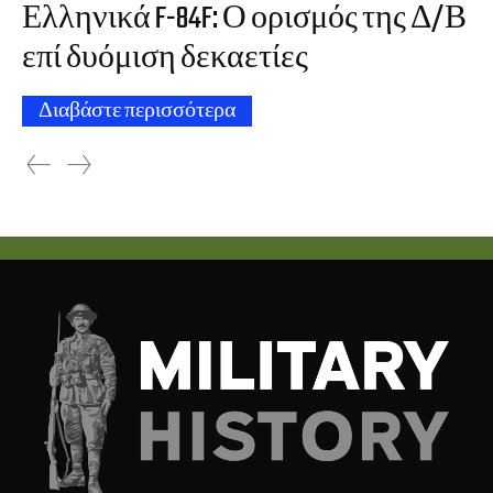
Ελληνικά F-84F: Ο ορισμός της Δ/Β
επί δυόμιση δεκαετίες
Διαβάστε περισσότερα