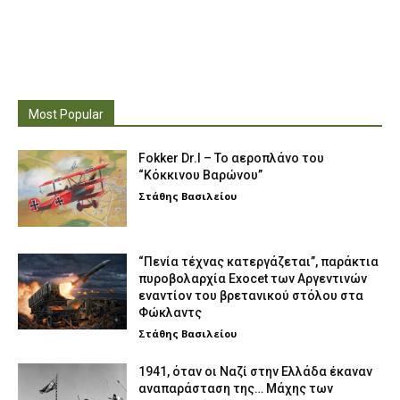
Most Popular
Fokker Dr.I – To αεροπλάνο του
“Κόκκινου Βαρώνου”
Στάθης Βασιλείου
“Πενία τέχνας κατεργάζεται”, παράκτια
πυροβολαρχία Exocet των Αργεντινών
εναντίον του βρετανικού στόλου στα
Φώκλαντς
Στάθης Βασιλείου
1941, όταν οι Ναζί στην Ελλάδα έκαναν
αναπαράσταση της… Μάχης των