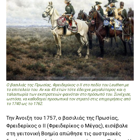
Ο βασιλιάς της Πρωσίας, Φρειδερίκος ο ΙΙ στο πεδίο του Leuthen με
το επιτελείο του. Αν και 45 ετών τότε έδειχνε μεγαλύτερος και η
ταλαιπωρία των εκστρατειών φαινόταν στο πρόσωπό του. Συνέχισε,
ωστόσο, να καθοδηγεί προσωπικά τον στρατό στις επιχειρήσεις από
το 1740 ως το 1762.
Την Άνοιξη του 1757, ο βασιλιάς της Πρωσίας,
Φρειδερίκος ο ΙΙ (Φρειδερίκος ο Μέγας), εισέβαλε
στη γειτονική Βοημία απώθησε τις αυστριακές