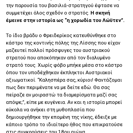
την παρουσία του βασιλιά-στρατηγού έφτασε να
συμμετέχει όλος σχεδόν ο στρατός.
Η σκηνή
έμεινε στην ιστορία ως “η χορωδία του Λώϋτεν”.
Το ίδιο βράδυ ο Φρειδερίκος κατευθύνθηκε στο
κάστρο της κοντινής πόλης της Λίσσης που είχαν
μαζευτεί πολλοί πρόσφυγες του αυστριακού
στρατού που αποκόπηκαν από τον διαλυμένο
στρατό τους. Χωρίς φόβο μπήκε μέσα στο κάστρο
όπου τον υποδέχθηκαν έκπληκτοι Αυστριακοί
αξιωματικοί. “Καλησπέρα σας, κύριοι! Φαντάζομαι
πως δεν περιμένατε να με δείτε εδώ. Θα σας
πείραζε αν μοιραστώ τα διαμερίσματα μαζί σας
απόψε;”, είπε με ευγένεια. Αν και η ιστορία μπορεί
εύκολα να ανήκει στη μυθοπλασία που
δημιουργήθηκε την επομένη της νίκης, έδειξε με
κάποιο τρόπο το ιδιαίτερο ήθος που επικρατούσε
στις συγκρούσεις του 18ου αιώνα.