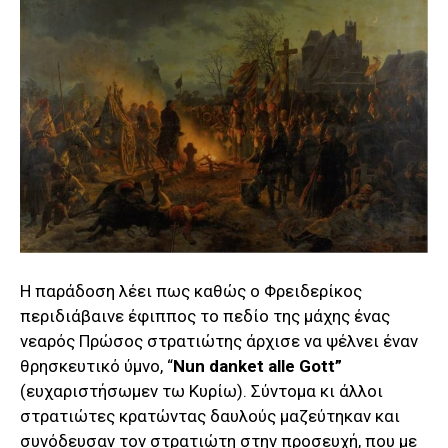
Η παράδοση λέει πως καθώς ο Φρειδερίκος
περιδιάβαινε έφιππος το πεδίο της μάχης ένας
νεαρός Πρώσος στρατιώτης άρχισε να ψέλνει έναν
θρησκευτικό ύμνο, “
Nun danket alle Gott”
(ευχαριστήσωμεν τω Κυρίω). Σύντομα κι άλλοι
στρατιώτες κρατώντας δαυλούς μαζεύτηκαν και
συνόδευσαν τον στρατιώτη στην προσευχή, που με