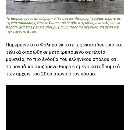
Το θωρακισμένο καταδρομικό “Γεώργιος Αβέρωφ” χρωματισμένο με
τη νέα παραλλαγή Dazzle Camo που έλαβε στη Μέση Ανατολή για να
παραπλανά τα εχθρικά υποβρύχια ως προς το μέγεθος, τη θέση και
την ταχύτητά του.
Παρέμεινε στο Φάληρο έκτοτε ως εκπαιδευτικό και
τελικά διασώθηκε μετατρεπόμενο σε πλοίο-
μουσείο, το πιο ένδοξο του ελληνικού στόλου και
το μοναδικό σωζόμενο θωρακισμένο καταδρομικό
των αρχών του 20ού αιώνα στον κόσμο.