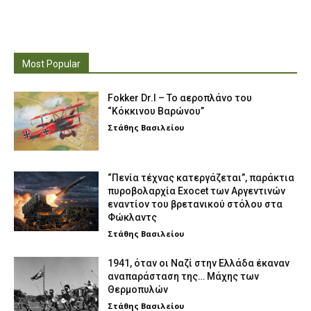
Most Popular
Fokker Dr.I – To αεροπλάνο του
“Κόκκινου Βαρώνου”
Στάθης Βασιλείου
“Πενία τέχνας κατεργάζεται”, παράκτια
πυροβολαρχία Exocet των Αργεντινών
εναντίον του βρετανικού στόλου στα
Φώκλαντς
Στάθης Βασιλείου
1941, όταν οι Ναζί στην Ελλάδα έκαναν
αναπαράσταση της… Μάχης των
Θερμοπυλών
Στάθης Βασιλείου