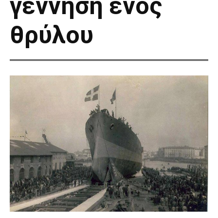
γέννηση ενός
θρύλου