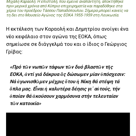
Μιχάλη Καραολή. Η επιστολή, που έμεινε αναπάντητη, αποκτήθηκε
πριν μερικά χρόνια από Κύπριο επιχειρηματία και παραδόθηκε στα
χέρια του προέδρου Τάσσου Παπαδόπουλου. Σήμερα μπορεί κανείς να
τη δει στο Μουσείο Αγώνος της EOKA 1955-1959 στη Λευκωσία.
Η εκτέλεση των Καραολή και Δημητρίου ανοίγει ένα
νέο κεφάλαιο στον αγώνα της ΕΟΚΑ, όπως
σημείωσε σε διάγγελμά του και ο ίδιος ο Γεώργιος
Γρίβας:
«Πρό τῶν νωπῶν τάφων τῶν δυό βλαστῶν τῆς
ΕΟΚΑ, ἀντί γιά δάκρυα ἄς δώσωμεν μίαν ὑπόσχεσιν:
Νά ἀγωνισθῶμεν μέχρις ὅτου ἡ Νίκη θά στέψη τά
ὅπλα μας. Εἶναι ἡ καλυτέρα δέησις γι΄ αὐτούς, τήν
ὁποίαν θά ἀκούσουν χαρμόσυνα στήν τελευταίαν
τῶν κατοικία»