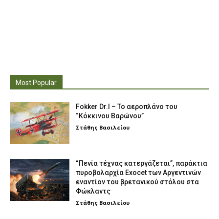
Most Popular
Fokker Dr.I – To αεροπλάνο του
“Κόκκινου Βαρώνου”
Στάθης Βασιλείου
“Πενία τέχνας κατεργάζεται”, παράκτια
πυροβολαρχία Exocet των Αργεντινών
εναντίον του βρετανικού στόλου στα
Φώκλαντς
Στάθης Βασιλείου