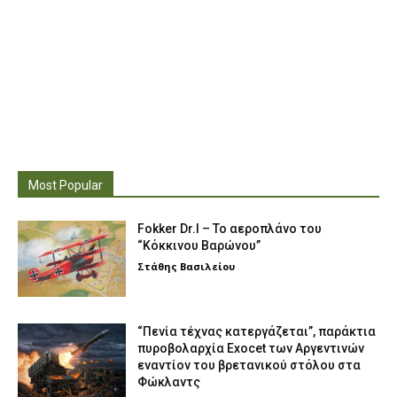
Most Popular
Fokker Dr.I – To αεροπλάνο του
“Κόκκινου Βαρώνου”
Στάθης Βασιλείου
“Πενία τέχνας κατεργάζεται”, παράκτια
πυροβολαρχία Exocet των Αργεντινών
εναντίον του βρετανικού στόλου στα
Φώκλαντς