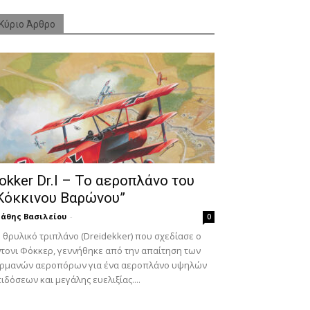
Κύριο Άρθρο
okker Dr.I – To αεροπλάνο του
Κόκκινου Βαρώνου”
άθης Βασιλείου
-
0
 θρυλικό τριπλάνο (Dreidekker) που σχεδίασε ο
τονι Φόκκερ, γεννήθηκε από την απαίτηση των
ερμανών αεροπόρων για ένα αεροπλάνο υψηλών
ιδόσεων και μεγάλης ευελιξίας....