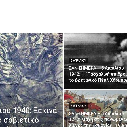
5 ΑΠΡΙΛΊΟΥ
ΣΑΝ ΣΗΜΕΡΑ – 5 Απριλίου
1942: Η “Πασχαλινή επιδρομ
το βρετανικό Πέρλ Χάρμπο
5 ΑΠΡΙΛΊΟΥ
ου 1940: Ξεκινά
ΣΑΝ ΣΗΜΕΡΑ – 5 Απριλίου
ο σοβιετικό
1242: Μάχη στις παγωμένε
λίμνες της Εσθονίας, η νίκη