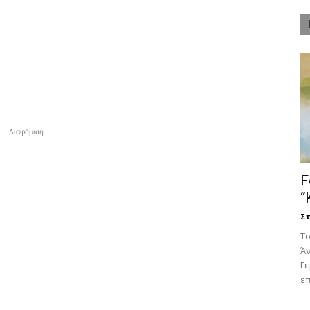
Διαφήμιση
F
“
Στ
Tο
Άν
Γ
επ