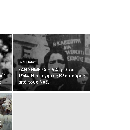
5 ΑΠΡΙΛΊΟΥ
ΣΑΝ ΣΗΜΕΡΑ – 5 Απριλίου
ή”,
1944: Η σφαγή της Κλεισούρας
ρ
από τους Ναζί
ς