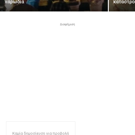
παρωδία
καταστρ
Διαφήμιση
Καμία δημοσίευση για προβολή