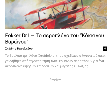
Fokker Dr.I – To αεροπλάνο του “Κόκκινου
Βαρώνου”
Στάθης Βασιλείου
-
0
Tο θρυλικό τριπλάνο (Dreidekker) που σχεδίασε ο Άντονι Φόκκερ,
γεννήθηκε από την απαίτηση των Γερμανών αεροπόρων για ένα
αεροπλάνο υψηλών επιδόσεων και μεγάλης ευελιξίας....
Διαφήμιση