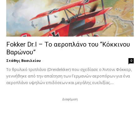
Fokker Dr.I – To αεροπλάνο του “Κόκκινου
Βαρώνου”
Στάθης Βασιλείου
-
0
Tο θρυλικό τριπλάνο (Dreidekker) που σχεδίασε ο Άντονι Φόκκερ,
γεννήθηκε από την απαίτηση των Γερμανών αεροπόρων για ένα
αεροπλάνο υψηλών επιδόσεων και μεγάλης ευελιξίας....
Διαφήμιση