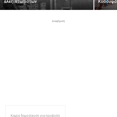
αλεξιπτωτιστών
Κοσσυφο
Διαφήμιση
Καμία δημοσίευση για προβολή