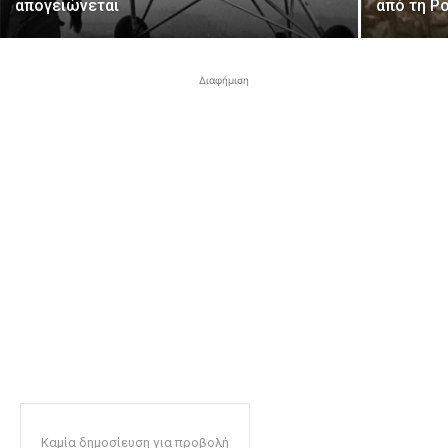
απογειώνεται
από τη Ρ
Διαφήμιση
Καμία δημοσίευση για προβολή