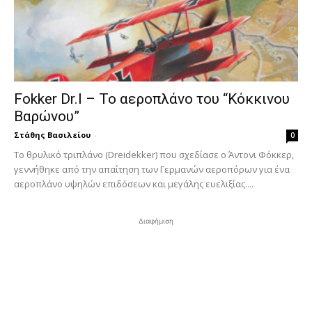
Fokker Dr.I – To αεροπλάνο του “Κόκκινου
Βαρώνου”
Στάθης Βασιλείου
-
0
Tο θρυλικό τριπλάνο (Dreidekker) που σχεδίασε ο Άντονι Φόκκερ,
γεννήθηκε από την απαίτηση των Γερμανών αεροπόρων για ένα
αεροπλάνο υψηλών επιδόσεων και μεγάλης ευελιξίας....
Διαφήμιση