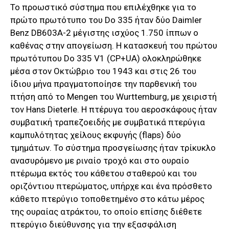
Το προωστικό σύστημα που επιλέχθηκε για το
πρώτο πρωτότυπο του Do 335 ήταν δύο Daimler
Benz DB603A-2 μέγιστης ισχύος 1.750 ίππων ο
καθένας στην απογείωση. Η κατασκευή του πρώτου
πρωτότυπου Do 335 V1 (CP+UA) ολοκληρώθηκε
μέσα στον Οκτώβριο του 1943 και στις 26 του
ίδιου μήνα πραγματοποίησε την παρθενική του
πτήση από το Mengen του Wurttemburg, με χειριστή
τον Hans Dieterle. Η πτέρυγα του αεροσκάφους ήταν
συμβατική τραπεζοειδής με συμβατικά πτερύγια
καμπυλότητας χείλους εκφυγής (flaps) δύο
τμημάτων. Το σύστημα προσγείωσης ήταν τρίκυκλο
ανασυρόμενο με ριναίο τροχό και στο ουραίο
πτέρωμα εκτός του κάθετου σταθερού και του
οριζόντιου πτερώματος, υπήρχε και ένα πρόσθετο
κάθετο πτερύγιο τοποθετημένο στο κάτω μέρος
της ουραίας ατράκτου, το οποίο επίσης διέθετε
πτερύγιο διεύθυνσης για την εξασφάλιση