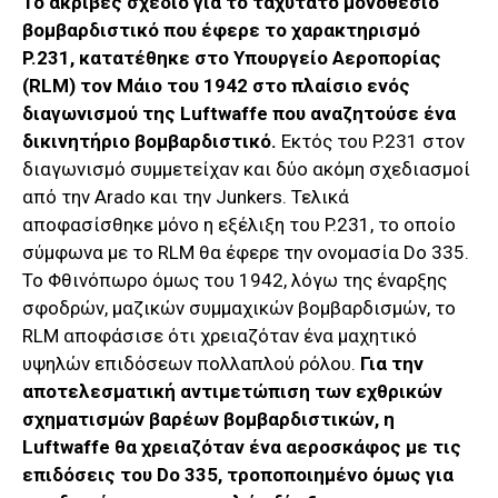
Το ακριβές σχέδιο για το ταχύτατο μονοθέσιο
βομβαρδιστικό που έφερε το χαρακτηρισμό
P.231, κατατέθηκε στο Υπουργείο Αεροπορίας
(RLM) τον Μάιο του 1942 στο πλαίσιο ενός
διαγωνισμού της Luftwaffe που αναζητούσε ένα
δικινητήριο βομβαρδιστικό.
Εκτός του P.231 στον
διαγωνισμό συμμετείχαν και δύο ακόμη σχεδιασμοί
από την Arado και την Junkers. Τελικά
αποφασίσθηκε μόνο η εξέλιξη του P.231, το οποίο
σύμφωνα με το RLM θα έφερε την ονομασία Do 335.
To Φθινόπωρο όμως του 1942, λόγω της έναρξης
σφοδρών, μαζικών συμμαχικών βομβαρδισμών, το
RLM αποφάσισε ότι χρειαζόταν ένα μαχητικό
υψηλών επιδόσεων πολλαπλού ρόλου.
Για την
αποτελεσματική αντιμετώπιση των εχθρικών
σχηματισμών βαρέων βομβαρδιστικών, η
Luftwaffe θα χρειαζόταν ένα αεροσκάφος με τις
επιδόσεις του Do 335, τροποποιημένο όμως για