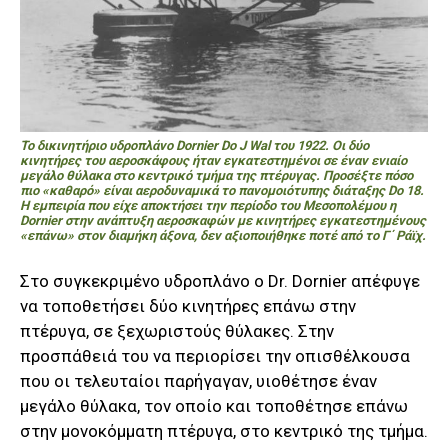
Το δικινητήριο υδροπλάνο Dornier Do J Wal του 1922. Οι δύο
κινητήρες του αεροσκάφους ήταν εγκατεστημένοι σε έναν ενιαίο
μεγάλο θύλακα στο κεντρικό τμήμα της πτέρυγας. Προσέξτε πόσο
πιο «καθαρό» είναι αεροδυναμικά το πανομοιότυπης διάταξης Do 18.
Η εμπειρία που είχε αποκτήσει την περίοδο του Μεσοπολέμου η
Dornier στην ανάπτυξη αεροσκαφών με κινητήρες εγκατεστημένους
«επάνω» στον διαμήκη άξονα, δεν αξιοποιήθηκε ποτέ από το Γ΄ Ράϊχ.
Στο συγκεκριμένο υδροπλάνο ο Dr. Dornier απέφυγε
να τοποθετήσει δύο κινητήρες επάνω στην
πτέρυγα, σε ξεχωριστούς θύλακες. Στην
προσπάθειά του να περιορίσει την οπισθέλκουσα
που οι τελευταίοι παρήγαγαν, υιοθέτησε έναν
μεγάλο θύλακα, τον οποίο και τοποθέτησε επάνω
στην μονοκόμματη πτέρυγα, στο κεντρικό της τμήμα.