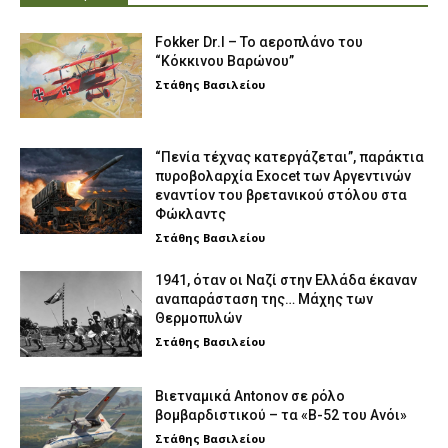
Fokker Dr.I – To αεροπλάνο του
“Κόκκινου Βαρώνου”
Στάθης Βασιλείου
“Πενία τέχνας κατεργάζεται”, παράκτια
πυροβολαρχία Exocet των Αργεντινών
εναντίον του βρετανικού στόλου στα
Φώκλαντς
Στάθης Βασιλείου
1941, όταν οι Ναζί στην Ελλάδα έκαναν
αναπαράσταση της… Μάχης των
Θερμοπυλών
Στάθης Βασιλείου
Βιετναμικά Antonov σε ρόλο
βομβαρδιστικού – τα «Β-52 του Ανόι»
Στάθης Βασιλείου