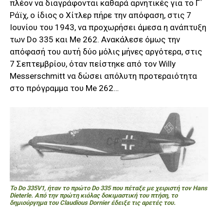
πλέον να διαγράφονται καθαρά αρνητικές για το Γ΄
Ράϊχ, ο ίδιος ο Χίτλερ πήρε την απόφαση, στις 7
Ιουνίου του 1943, να προχωρήσει άμεσα η ανάπτυξη
των Do 335 και Me 262. Ανακάλεσε όμως την
απόφασή του αυτή δύο μόλις μήνες αργότερα, στις
7 Σεπτεμβρίου, όταν πείστηκε από τον Willy
Messerschmitt να δώσει απόλυτη προτεραιότητα
στο πρόγραμμα του Me 262…
Το Do 335V1, ήταν το πρώτο Do 335 που πέταξε με χειριστή τον Hans
Dieterle. Aπό την πρώτη κιόλας δοκιμαστική του πτήση, το
δημιούργημα του Claudious Dornier έδειξε τις αρετές του.