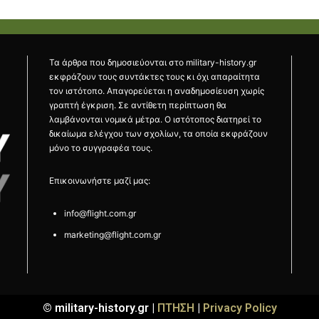
Τα άρθρα που δημοσιεύονται στο military-history.gr
εκφράζουν τους συντάκτες τους κι όχι απαραίτητα
τον ιστότοπο. Απαγορεύεται η αναδημοσίευση χωρίς
γραπτή έγκριση. Σε αντίθετη περίπτωση θα
λαμβάνονται νομικά μέτρα. Ο ιστότοπος διατηρεί το
δικαίωμα ελέγχου των σχολίων, τα οποία εκφράζουν
μόνο το συγγραφέα τους.
Επικοινωνήστε μαζί μας:
info@flight.com.gr
marketing@flight.com.gr
© military-history.gr |
ΠΤΗΣΗ
|
Privacy Policy