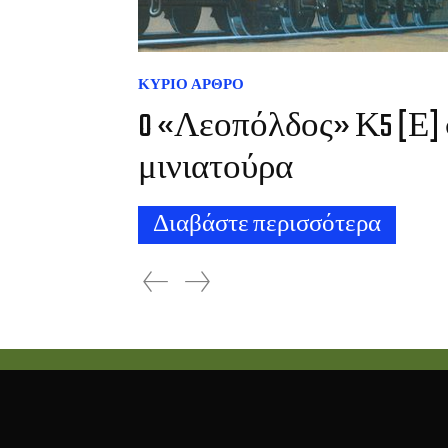
ΚΎΡΙΟ ΆΡΘΡΟ
O «Λεοπόλδος» Κ5 [Ε]
μινιατούρα
Διαβάστε περισσότερα