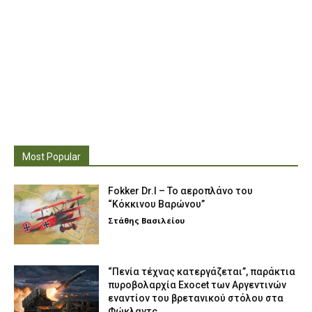
Most Popular
Fokker Dr.I – To αεροπλάνο του
“Κόκκινου Βαρώνου”
Στάθης Βασιλείου
“Πενία τέχνας κατεργάζεται”, παράκτια
πυροβολαρχία Exocet των Αργεντινών
εναντίον του βρετανικού στόλου στα
Φώκλαντς