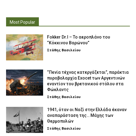
Most Popular
Fokker Dr.I – To αεροπλάνο του
“Κόκκινου Βαρώνου”
Στάθης Βασιλείου
“Πενία τέχνας κατεργάζεται”, παράκτια
πυροβολαρχία Exocet των Αργεντινών
εναντίον του βρετανικού στόλου στα
Φώκλαντς
Στάθης Βασιλείου
1941, όταν οι Ναζί στην Ελλάδα έκαναν
αναπαράσταση της… Μάχης των
Θερμοπυλών
Στάθης Βασιλείου