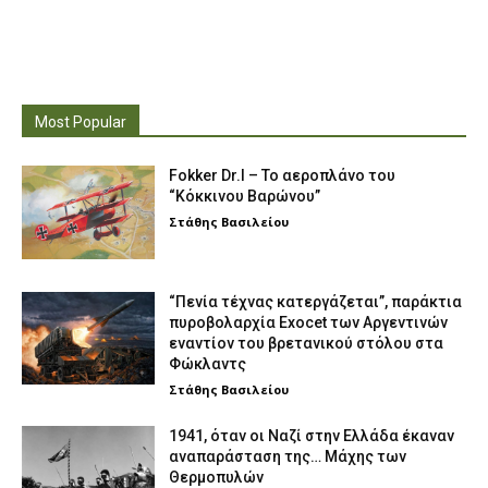
Most Popular
Fokker Dr.I – To αεροπλάνο του
“Κόκκινου Βαρώνου”
Στάθης Βασιλείου
“Πενία τέχνας κατεργάζεται”, παράκτια
πυροβολαρχία Exocet των Αργεντινών
εναντίον του βρετανικού στόλου στα
Φώκλαντς
Στάθης Βασιλείου
1941, όταν οι Ναζί στην Ελλάδα έκαναν
αναπαράσταση της… Μάχης των
Θερμοπυλών