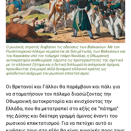
Ο ρωσικός στρατός διαβαίνει τις οδεύσεις των Βαλκανίων. Με τον
Ρωσοτουρκικό πόλεμο να μαίνεται σε δύο μέτωπα, των Βαλκανίων και
του Καυκάσου υπό τον τολμηρό τσάρο Νικόλαο, η Οθωμανική
αυτοκρατορία αναθεώρησε τάχιστα τις προτεραιότητές της σχετικά
με το ελληνικό ζήτημα και η δυτική διπλωματία ανέκρουσε πρύμνα,
προωθώντας ένα μικρό αλλά δυναμικό ελληνικό κράτος ως
φιλοδυτικό ανάχωμα του ρωσικού επεκτατισμού.
Οι Βρετανοί και Γάλλοι θα παρέμβουν και πάλι για
να σταματήσουν τον πόλεμο διασώζοντας την
Οθωμανική αυτοκρατορία και ενισχύοντας την
Ελλάδα, που θα μετατραπεί στο εξής σε “πάτημα”
της Δύσης και δεύτερη γραμμή άμυνας έναντι του
ρωσικού επεκτατισμού. Για να πετύχει αυτό οι
κινήσεις τους στο εξής θα είναι ευνοϊκές προς τους