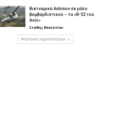
Βιετναμικά Antonov σε ρόλο
βομβαρδιστικού – τα «Β-52 του
Ανόι»
Στάθης Βασιλείου
Φόρτωση περισσοτέρων