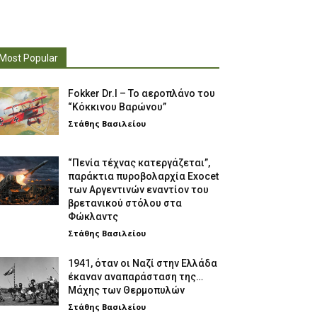
Most Popular
Fokker Dr.I – To αεροπλάνο του
“Κόκκινου Βαρώνου”
Στάθης Βασιλείου
“Πενία τέχνας κατεργάζεται”,
παράκτια πυροβολαρχία Exocet
των Αργεντινών εναντίον του
βρετανικού στόλου στα
Φώκλαντς
Στάθης Βασιλείου
1941, όταν οι Ναζί στην Ελλάδα
έκαναν αναπαράσταση της…
Μάχης των Θερμοπυλών
Στάθης Βασιλείου