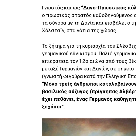
Γνωστός και ως
“Δανο-Πρωσσικός πό
ο πρωσικός στρατός καθοδηγούμενος α
τα σύνορα με τη Δανία και εισβάλει στ
Χόλσταϊν, στα νότια της χώρας.
Το ζήτημα για τη κυριαρχία του Σλέσβι
γερμανικού εθνικισμού. Παλιό γερμανι
επικράτεια τον 12ο αιώνα από τους Βίκ
μεταξύ Γερμανών και Δανών, σε σημεί
(γνωστή φιγούρα κατά την Ελληνική Επ
“Μόνο τρείς άνθρωποι καταλαβαίνουν
βασιλικός σύζυγος (πρίγκηπας Αλβέρ
έχει πεθάνει, ένας Γερμανός καθηγητ
ξεχάσει”
.