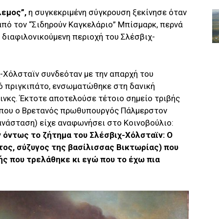
λεμος”,
η συγκεκριμένη σύγκρουση ξεκίνησε όταν
πό τον “Σιδηρούν Καγκελάριο” Μπίσμαρκ, περνά
η διαφιλονικούμενη περιοχή του Σλέσβιχ-
χ-Χόλσταϊν συνδεόταν με την απαρχή του
κό πριγκιπάτο, ενσωματώθηκε στη δανική
ινκς. Έκτοτε αποτελούσε τέτοιο σημείο τριβής
ο που ο Βρετανός πρωθυπουργός Πάλμερστον
ανάσταση) είχε αναφωνήσει στο Κοινοβούλιο:
 όντως το ζήτημα του Σλέσβιχ-Χόλσταϊν: Ο
τος, σύζυγος της βασίλισσας Βικτωρίας) που
ής που τρελάθηκε κι εγώ που το έχω πια