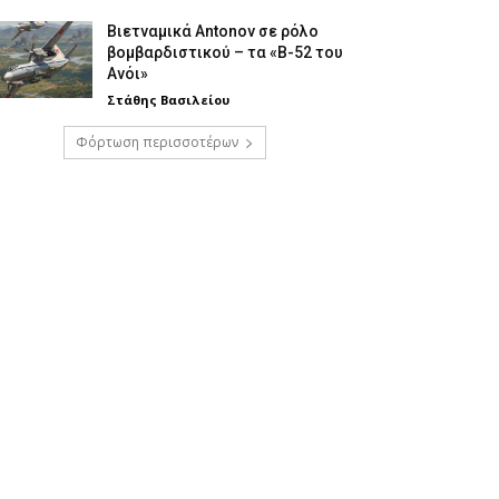
Βιετναμικά Antonov σε ρόλο
βομβαρδιστικού – τα «Β-52 του
Ανόι»
Στάθης Βασιλείου
Φόρτωση περισσοτέρων