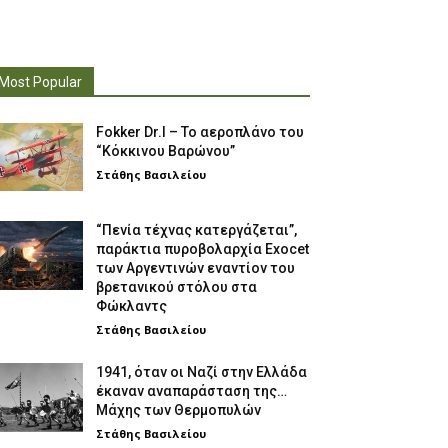
Most Popular
Fokker Dr.I – To αεροπλάνο του
“Κόκκινου Βαρώνου”
Στάθης Βασιλείου
“Πενία τέχνας κατεργάζεται”,
παράκτια πυροβολαρχία Exocet
των Αργεντινών εναντίον του
βρετανικού στόλου στα
Φώκλαντς
Στάθης Βασιλείου
1941, όταν οι Ναζί στην Ελλάδα
έκαναν αναπαράσταση της…
Μάχης των Θερμοπυλών
Στάθης Βασιλείου