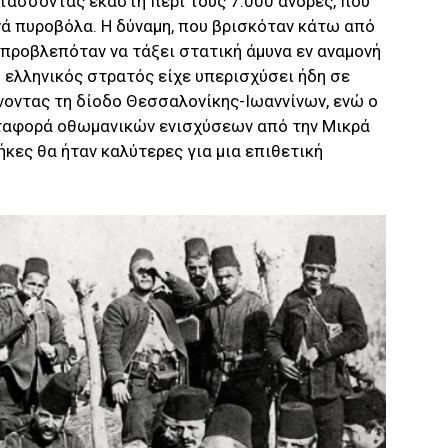
τάσσοντας εκάστη περί τους 7.000 άνδρες, που
ά πυροβόλα. Η δύναμη, που βρισκόταν κάτω από
 προβλεπόταν να τάξει στατική άμυνα εν αναμονή
ελληνικός στρατός είχε υπερισχύσει ήδη σε
νοντας τη δίοδο Θεσσαλονίκης-Ιωαννίνων, ενώ ο
ταφορά οθωμανικών ενισχύσεων από την Μικρά
ήκες θα ήταν καλύτερες για μια επιθετική