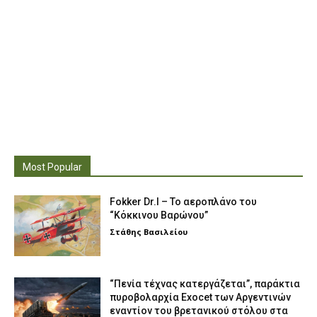
Most Popular
Fokker Dr.I – To αεροπλάνο του
“Κόκκινου Βαρώνου”
Στάθης Βασιλείου
“Πενία τέχνας κατεργάζεται”, παράκτια
πυροβολαρχία Exocet των Αργεντινών
εναντίον του βρετανικού στόλου στα