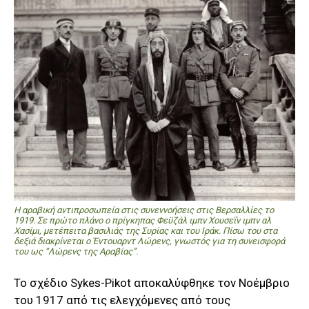
Η αραβική αντιπροσωπεία στις συνεννοήσεις στις Βερσαλλίες το
1919. Σε πρώτο πλάνο ο πρίγκηπας Φεϋζάλ ιμπν Χουσεΐν ιμπν αλ
Χασίμι, μετέπειτα βασιλιάς της Συρίας και του Ιράκ. Πίσω του στα
δεξιά διακρίνεται ο Έντουαρντ Λώρενς, γνωστός για τη συνεισφορά
του ως “Λώρενς της Αραβίας”.
Το σχέδιο Sykes-Pikot αποκαλύφθηκε τον Νοέμβριο
του 1917 από τις ελεγχόμενες από τους