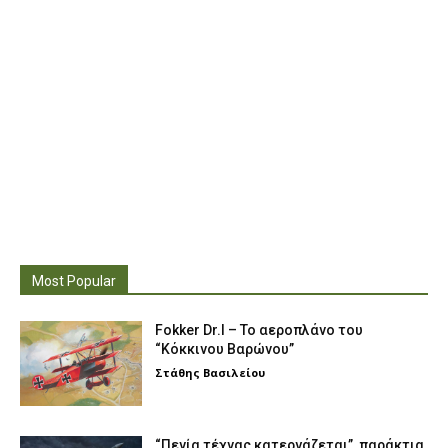
Most Popular
Fokker Dr.I – To αεροπλάνο του
“Κόκκινου Βαρώνου”
Στάθης Βασιλείου
“Πενία τέχνας κατεργάζεται”, παράκτια