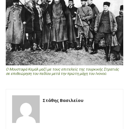
Ο Μουσταφά Κεμάλ μαζί με τους επιτελείς της τουρκικής Στρατιάς
σε επιθεώρηση του πεδίου μετά την πρώτη μάχη του Ινονού.
Στάθης Βασιλείου