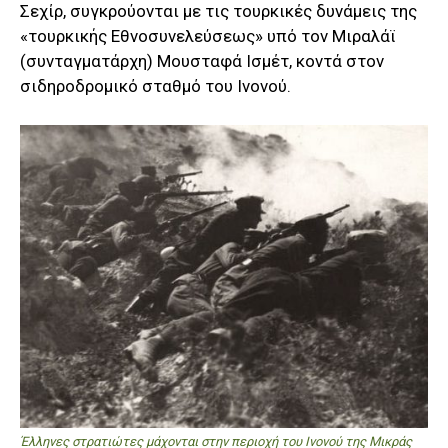
Σεχίρ, συγκρούονται με τις τουρκικές δυνάμεις της
«τουρκικής Εθνοσυνελεύσεως» υπό τον Μιραλάϊ
(συνταγματάρχη) Μουσταφά Ισμέτ, κοντά στον
σιδηροδρομικό σταθμό του Ινονού.
Έλληνες στρατιώτες μάχονται στην περιοχή του Ινονού της Μικράς