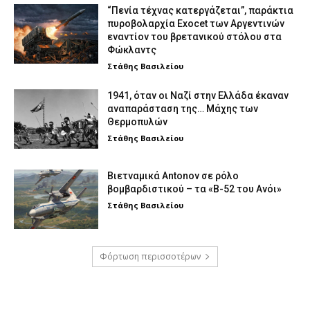
“Πενία τέχνας κατεργάζεται”, παράκτια
πυροβολαρχία Exocet των Αργεντινών
εναντίον του βρετανικού στόλου στα
Φώκλαντς
Στάθης Βασιλείου
1941, όταν οι Ναζί στην Ελλάδα έκαναν
αναπαράσταση της… Μάχης των
Θερμοπυλών
Στάθης Βασιλείου
Βιετναμικά Antonov σε ρόλο
βομβαρδιστικού – τα «Β-52 του Ανόι»
Στάθης Βασιλείου
Φόρτωση περισσοτέρων