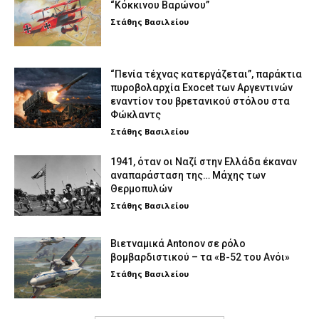
“Κόκκινου Βαρώνου”
Στάθης Βασιλείου
“Πενία τέχνας κατεργάζεται”, παράκτια
πυροβολαρχία Exocet των Αργεντινών
εναντίον του βρετανικού στόλου στα
Φώκλαντς
Στάθης Βασιλείου
1941, όταν οι Ναζί στην Ελλάδα έκαναν
αναπαράσταση της… Μάχης των
Θερμοπυλών
Στάθης Βασιλείου
Βιετναμικά Antonov σε ρόλο
βομβαρδιστικού – τα «Β-52 του Ανόι»
Στάθης Βασιλείου