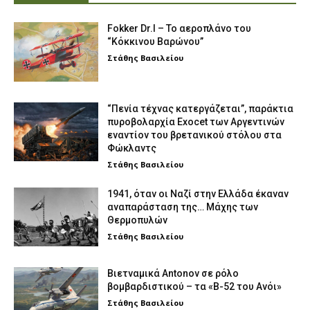
Fokker Dr.I – To αεροπλάνο του
“Κόκκινου Βαρώνου”
Στάθης Βασιλείου
“Πενία τέχνας κατεργάζεται”, παράκτια
πυροβολαρχία Exocet των Αργεντινών
εναντίον του βρετανικού στόλου στα
Φώκλαντς
Στάθης Βασιλείου
1941, όταν οι Ναζί στην Ελλάδα έκαναν
αναπαράσταση της… Μάχης των
Θερμοπυλών
Στάθης Βασιλείου
Βιετναμικά Antonov σε ρόλο
βομβαρδιστικού – τα «Β-52 του Ανόι»
Στάθης Βασιλείου