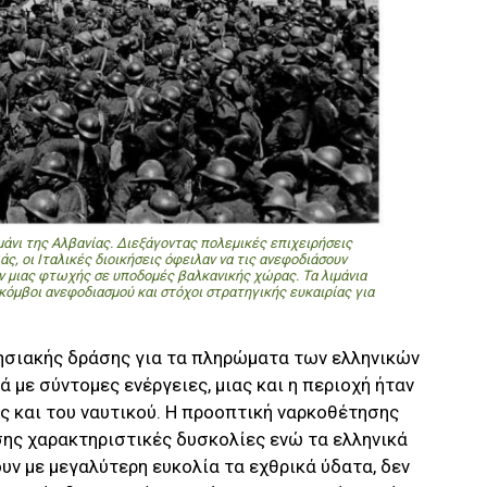
μάνι της Αλβανίας. Διεξάγοντας πολεμικές επιχειρήσεις
ς, οι Ιταλικές διοικήσεις όφειλαν να τις ανεφοδιάσουν
 μιας φτωχής σε υποδομές βαλκανικής χώρας. Τα λιμάνια
κόμβοι ανεφοδιασμού και στόχοι στρατηγικής ευκαιρίας για
ρησιακής δράσης για τα πληρώματα των ελληνικών
 με σύντομες ενέργειες, μιας και η περιοχή ήταν
ς και του ναυτικού. Η προοπτική ναρκοθέτησης
σης χαρακτηριστικές δυσκολίες ενώ τα ελληνικά
ν με μεγαλύτερη ευκολία τα εχθρικά ύδατα, δεν