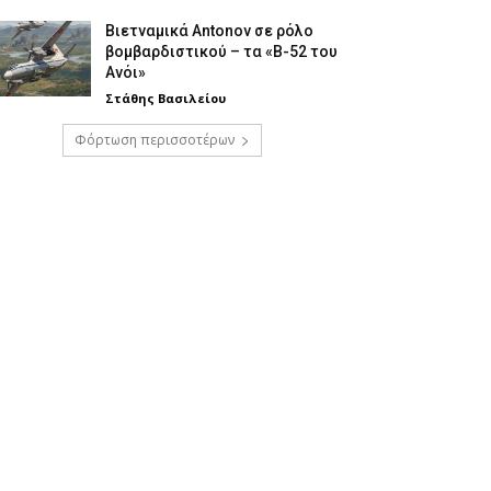
Βιετναμικά Antonov σε ρόλο
βομβαρδιστικού – τα «Β-52 του
Ανόι»
Στάθης Βασιλείου
Φόρτωση περισσοτέρων