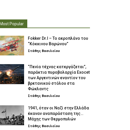
Most Popular
Fokker Dr.I – To αεροπλάνο του
“Κόκκινου Βαρώνου”
Στάθης Βασιλείου
“Πενία τέχνας κατεργάζεται”,
παράκτια πυροβολαρχία Exocet
των Αργεντινών εναντίον του
βρετανικού στόλου στα
Φώκλαντς
Στάθης Βασιλείου
1941, όταν οι Ναζί στην Ελλάδα
έκαναν αναπαράσταση της…
Μάχης των Θερμοπυλών
Στάθης Βασιλείου