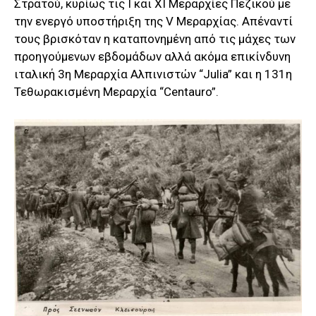
Στρατού, κυρίως τις Ι και ΧΙ Μεραρχίες Πεζικού με
την ενεργό υποστήριξη της V Μεραρχίας. Απέναντί
τους βρισκόταν η καταπονημένη από τις μάχες των
προηγούμενων εβδομάδων αλλά ακόμα επικίνδυνη
ιταλική 3η Μεραρχία Αλπινιστών “Julia” και η 131η
Τεθωρακισμένη Μεραρχία “Centauro”.