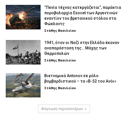
“Πενία τέχνας κατεργάζεται”, παράκτια
πυροβολαρχία Exocet των Αργεντινών
εναντίον του βρετανικού στόλου στα
Φώκλαντς
Στάθης Βασιλείου
1941, όταν οι Ναζί στην Ελλάδα έκαναν
αναπαράσταση της… Μάχης των
Θερμοπυλών
Στάθης Βασιλείου
Βιετναμικά Antonov σε ρόλο
βομβαρδιστικού – τα «Β-52 του Ανόι»
Στάθης Βασιλείου
Φόρτωση περισσοτέρων