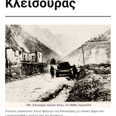
Κλεισούρας
Έλληνες στρατιώτες στους δρόμους της Κλεισούρας με ιταλικό άρμα που
εγκαταλείφθηκε ύστερα από βομβαρδισμό.