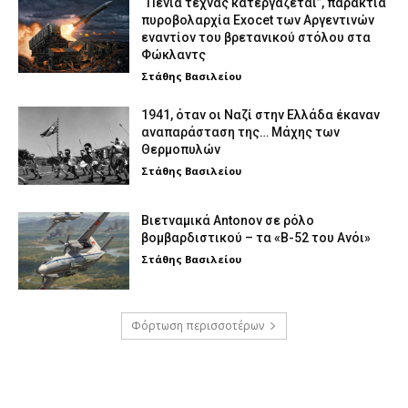
“Πενία τέχνας κατεργάζεται”, παράκτια
πυροβολαρχία Exocet των Αργεντινών
εναντίον του βρετανικού στόλου στα
Φώκλαντς
Στάθης Βασιλείου
1941, όταν οι Ναζί στην Ελλάδα έκαναν
αναπαράσταση της… Μάχης των
Θερμοπυλών
Στάθης Βασιλείου
Βιετναμικά Antonov σε ρόλο
βομβαρδιστικού – τα «Β-52 του Ανόι»
Στάθης Βασιλείου
Φόρτωση περισσοτέρων