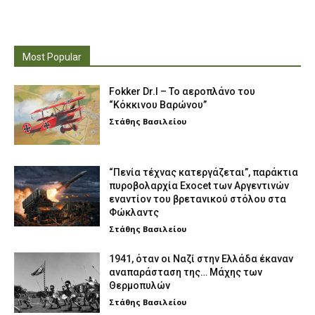
Most Popular
Fokker Dr.I – To αεροπλάνο του
“Κόκκινου Βαρώνου”
Στάθης Βασιλείου
“Πενία τέχνας κατεργάζεται”, παράκτια
πυροβολαρχία Exocet των Αργεντινών
εναντίον του βρετανικού στόλου στα
Φώκλαντς
Στάθης Βασιλείου
1941, όταν οι Ναζί στην Ελλάδα έκαναν
αναπαράσταση της… Μάχης των
Θερμοπυλών
Στάθης Βασιλείου