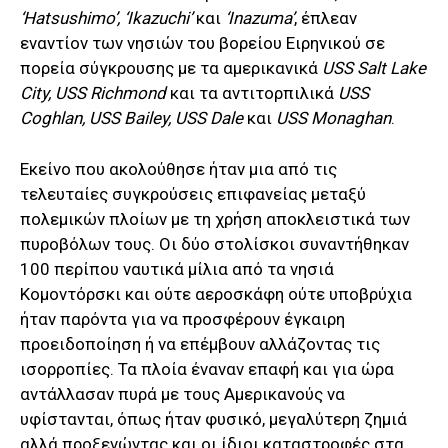
‘Hatsushimo’, ‘Ikazuchi’
και
‘Inazuma’
, έπλεαν
εναντίον των νησιών του βορείου Ειρηνικού σε
πορεία σύγκρουσης με τα αμερικανικά
USS Salt Lake
City, USS Richmond
και τα αντιτορπιλικά
USS
Coghlan, USS Bailey, USS Dale
και
USS Monaghan
.
Εκείνο που ακολούθησε ήταν μια από τις
τελευταίες συγκρούσεις επιφανείας μεταξύ
πολεμικών πλοίων με τη χρήση αποκλειστικά των
πυροβόλων τους. Οι δύο στολίσκοι συναντήθηκαν
100 περίπου ναυτικά μίλια από τα νησιά
Κομοντόρσκι και ούτε αεροσκάφη ούτε υποβρύχια
ήταν παρόντα για να προσφέρουν έγκαιρη
προειδοποίηση ή να επέμβουν αλλάζοντας τις
ισορροπίες. Τα πλοία έναναν επαφή και για ώρα
αντάλλασαν πυρά με τους Αμερικανούς να
υφίστανται, όπως ήταν φυσικό, μεγαλύτερη ζημιά
αλλά προξενώντας και οι ίδιοι καταστροφές στα