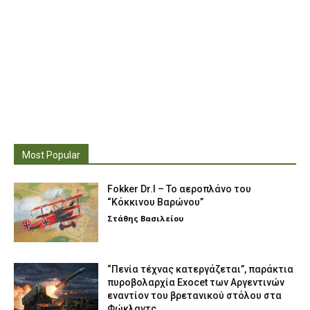
Most Popular
Fokker Dr.I – To αεροπλάνο του
“Κόκκινου Βαρώνου”
Στάθης Βασιλείου
“Πενία τέχνας κατεργάζεται”, παράκτια
πυροβολαρχία Exocet των Αργεντινών
εναντίον του βρετανικού στόλου στα
Φώκλαντς