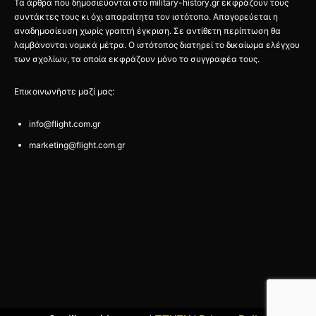
Τα άρθρα που δημοσιεύονται στο military-history.gr εκφράζουν τους
συντάκτες τους κι όχι απαραίτητα τον ιστότοπο. Απαγορεύεται η
αναδημοσίευση χωρίς γραπτή έγκριση. Σε αντίθετη περίπτωση θα
λαμβάνονται νομικά μέτρα. Ο ιστότοπος διατηρεί το δικαίωμα ελέγχου
των σχολίων, τα οποία εκφράζουν μόνο το συγγραφέα τους.
Επικοινωνήστε μαζί μας:
info@flight.com.gr
marketing@flight.com.gr