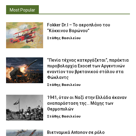
Most Popular
Fokker Dr.I – To αεροπλάνο του
“Κόκκινου Βαρώνου”
Στάθης Βασιλείου
“Πενία τέχνας κατεργάζεται”, παράκτια
πυροβολαρχία Exocet των Αργεντινών
εναντίον του βρετανικού στόλου στα
Φώκλαντς
Στάθης Βασιλείου
1941, όταν οι Ναζί στην Ελλάδα έκαναν
αναπαράσταση της… Μάχης των
Θερμοπυλών
Στάθης Βασιλείου
Βιετναμικά Antonov σε ρόλο