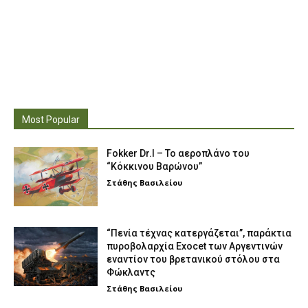
Most Popular
Fokker Dr.I – To αεροπλάνο του
“Κόκκινου Βαρώνου”
Στάθης Βασιλείου
“Πενία τέχνας κατεργάζεται”, παράκτια
πυροβολαρχία Exocet των Αργεντινών
εναντίον του βρετανικού στόλου στα
Φώκλαντς
Στάθης Βασιλείου