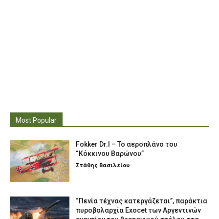
Most Popular
Fokker Dr.I – To αεροπλάνο του
“Κόκκινου Βαρώνου”
Στάθης Βασιλείου
“Πενία τέχνας κατεργάζεται”, παράκτια
πυροβολαρχία Exocet των Αργεντινών