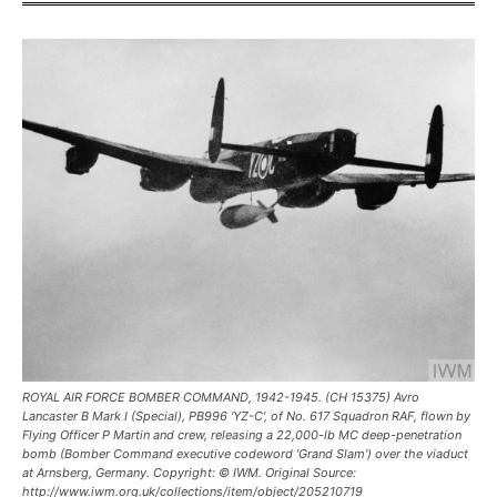
ROYAL AIR FORCE BOMBER COMMAND, 1942-1945. (CH 15375) Avro
Lancaster B Mark I (Special), PB996 'YZ-C', of No. 617 Squadron RAF, flown by
Flying Officer P Martin and crew, releasing a 22,000-lb MC deep-penetration
bomb (Bomber Command executive codeword 'Grand Slam') over the viaduct
at Arnsberg, Germany. Copyright: © IWM. Original Source:
http://www.iwm.org.uk/collections/item/object/205210719