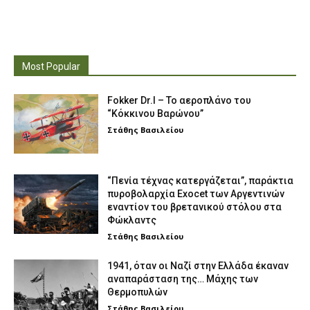
Most Popular
Fokker Dr.I – To αεροπλάνο του
“Κόκκινου Βαρώνου”
Στάθης Βασιλείου
“Πενία τέχνας κατεργάζεται”, παράκτια
πυροβολαρχία Exocet των Αργεντινών
εναντίον του βρετανικού στόλου στα
Φώκλαντς
Στάθης Βασιλείου
1941, όταν οι Ναζί στην Ελλάδα έκαναν
αναπαράσταση της… Μάχης των
Θερμοπυλών
Στάθης Βασιλείου