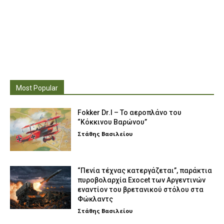
Most Popular
Fokker Dr.I – To αεροπλάνο του
“Κόκκινου Βαρώνου”
Στάθης Βασιλείου
“Πενία τέχνας κατεργάζεται”, παράκτια
πυροβολαρχία Exocet των Αργεντινών
εναντίον του βρετανικού στόλου στα
Φώκλαντς
Στάθης Βασιλείου