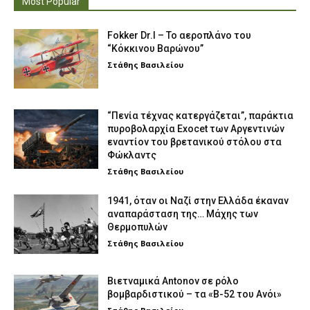
Most Popular
Fokker Dr.I – To αεροπλάνο του
“Κόκκινου Βαρώνου”
Στάθης Βασιλείου
“Πενία τέχνας κατεργάζεται”, παράκτια
πυροβολαρχία Exocet των Αργεντινών
εναντίον του βρετανικού στόλου στα
Φώκλαντς
Στάθης Βασιλείου
1941, όταν οι Ναζί στην Ελλάδα έκαναν
αναπαράσταση της… Μάχης των
Θερμοπυλών
Στάθης Βασιλείου
Βιετναμικά Antonov σε ρόλο
βομβαρδιστικού – τα «Β-52 του Ανόι»