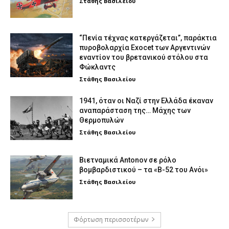
Στάθης Βασιλείου
“Πενία τέχνας κατεργάζεται”, παράκτια
πυροβολαρχία Exocet των Αργεντινών
εναντίον του βρετανικού στόλου στα
Φώκλαντς
Στάθης Βασιλείου
1941, όταν οι Ναζί στην Ελλάδα έκαναν
αναπαράσταση της… Μάχης των
Θερμοπυλών
Στάθης Βασιλείου
Βιετναμικά Antonov σε ρόλο
βομβαρδιστικού – τα «Β-52 του Ανόι»
Στάθης Βασιλείου
Φόρτωση περισσοτέρων