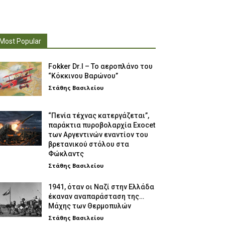
Most Popular
Fokker Dr.I – To αεροπλάνο του
“Κόκκινου Βαρώνου”
Στάθης Βασιλείου
“Πενία τέχνας κατεργάζεται”,
παράκτια πυροβολαρχία Exocet
των Αργεντινών εναντίον του
βρετανικού στόλου στα
Φώκλαντς
Στάθης Βασιλείου
1941, όταν οι Ναζί στην Ελλάδα
έκαναν αναπαράσταση της…
Μάχης των Θερμοπυλών
Στάθης Βασιλείου