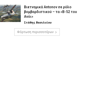
Βιετναμικά Antonov σε ρόλο
βομβαρδιστικού – τα «Β-52 του
Ανόι»
Στάθης Βασιλείου
Φόρτωση περισσοτέρων